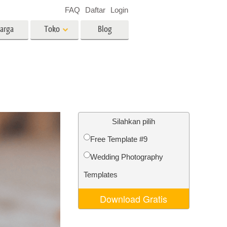
FAQ
Daftar
Login
arga
Toko
Blog
es
Video
LUT profesional
Hamparan Video
o Bayi
Layanan Edit Foto Real Estate
Silahkan pilih
Free Template #9
 anak
Wedding Photography
ambar
Layanan Restorasi Foto
Templates
Download Gratis