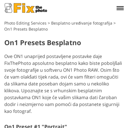
Photo Editing Services
>
Besplatno uređivanje fotografija
>
On1 Presets Besplatno
On1 Presets Besplatno
Ove ON1 unaprijed postavljene postavke daje
FixThePhoto apsolutno besplatno kako biste poboljšali
svoje fotografije u softveru ON1 Photo RAW. Osim što
će vam olakšati tijek rada, ovi će vam filteri omogućiti
da slikama date poseban dojam samo u nekoliko
klikova. Upoznajte se s vrhunskim besplatnim
postavkama ON1 koje će vašim slikama dati čaroban
dodir i neizmjerno vam pomoći da postanete sigurniji
kao fotograf.
On1 Preset #1 "Portrait"