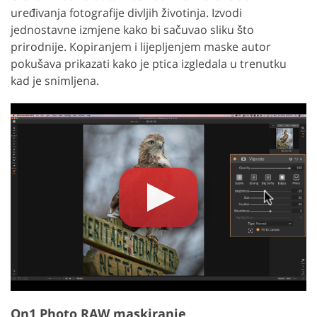
uređivanja fotografije divljih životinja. Izvodi
jednostavne izmjene kako bi sačuvao sliku što
prirodnije. Kopiranjem i lijepljenjem maske autor
pokušava prikazati kako je ptica izgledala u trenutku
kad je snimljena.
On1 Photo RAW maskiranje