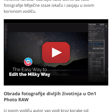
fotografije Mliječne staze iskaču i zasjaju u ovom
korisnom vodiču.
Obrada fotografije divljih životinja u On1
Photo RAW
U ovom vodiču autor vas vodi kroz korake od