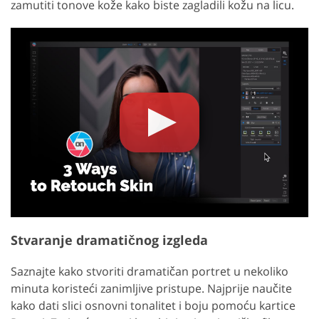
zamutiti tonove kože kako biste zagladili kožu na licu.
Stvaranje dramatičnog izgleda
Saznajte kako stvoriti dramatičan portret u nekoliko
minuta koristeći zanimljive pristupe. Najprije naučite
kako dati slici osnovni tonalitet i boju pomoću kartice