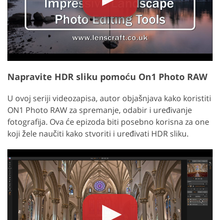
Napravite HDR sliku pomoću On1 Photo RAW
U ovoj seriji videozapisa, autor objašnjava kako koristiti
ON1 Photo RAW za spremanje, odabir i uređivanje
fotografija. Ova će epizoda biti posebno korisna za one
koji žele naučiti kako stvoriti i uređivati HDR sliku.