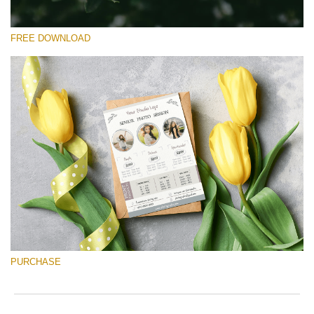
FREE DOWNLOAD
Please select
Free Font #32
Senior Price List
Free download
PURCHASE