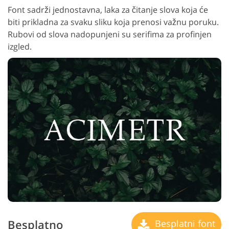
Font sadrži jednostavna, laka za čitanje slova koja će
biti prikladna za svaku sliku koja prenosi važnu poruku.
Rubovi od slova nadopunjeni su serifima za profinjen
izgled.
Besplatno
Besplatni font