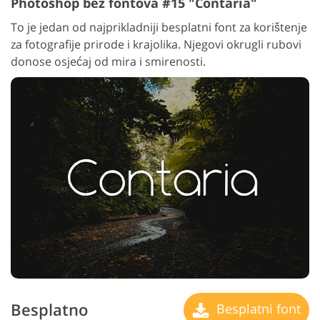
Photoshop bez fontova #15 "Contaria"
To je jedan od najprikladniji besplatni font za korištenje
za fotografije prirode i krajolika. Njegovi okrugli rubovi
donose osjećaj od mira i smirenosti.
Besplatno
Besplatni font