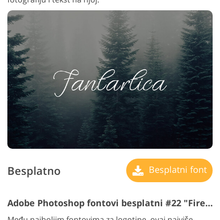
Besplatno
Besplatni font
Adobe Photoshop fontovi besplatni #22 "Fireteens"
Među najboljim fontovima za logotipe, ovaj najviše