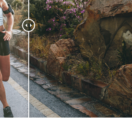
 retouche de produits
Services de retouche de bijoux
Données d'Entraîneme