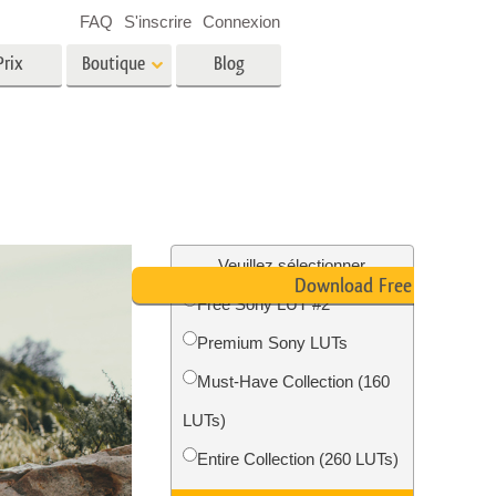
FAQ
S'inscrire
Connexion
Prix
Boutique
Blog
es
Video
LUT professionnelles
Superpositions vidéo
oto pour
Services de retouche photo
immobilière
in
Veuillez sélectionner
Download Free LUT
Free Sony LUT #2
e
Premium Sony LUTs
tion
Services de restauration photo
Must-Have Collection (160
LUTs)
Entire Collection (260 LUTs)