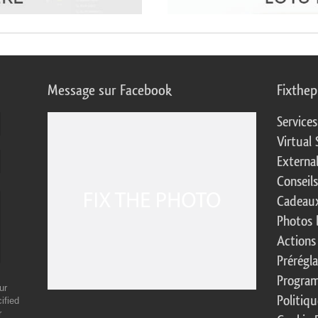
Message sur Facebook
Fixthe
Service
Virtual 
Externa
Conseil
Cadeaux
Photos 
Actions
Prérégl
Program
ur
Politiqu
ified
r