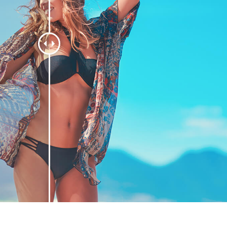
 fotografij izdelka
Urejanje fotografij nakita
Podatki za usposabljan