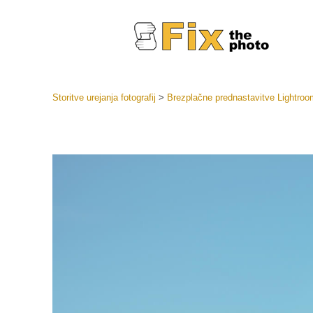
Storitve urejanja fotografij
>
Brezplačne prednastavitve Lightroo
Prednasta
Zbirke pr
Retuš
Prednasta
ponudbe
Mobilne p
Urejanje 