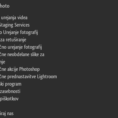
photo
 urejanja videa
Staging Services
 Urejanje fotografij
za retuširanje
čno urejanje fotografij
čne neobdelane slike za
nje
čne akcije Photoshop
čne prednastavitve Lightroom
ski program
 zasebnosti
 piškotkov
iraj nas