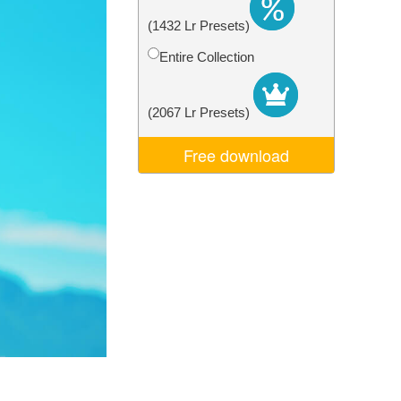
je AI
Video Editing Services
(1432 Lr Presets)
Entire Collection
(2067 Lr Presets)
Free download