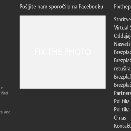
Pošljite nam sporočilo na Facebooku
Fixthe
Storitve
Virtual 
Oddajajo
Nasveti 
Brezpla
Brezpla
retušira
Brezpla
Brezpla
ur
Partner
ified
r
Politika
Politika
ers and
O nas
Kontakt