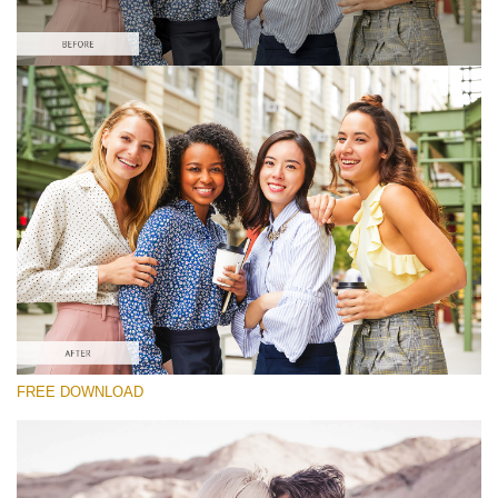
Please select
Free Pastel Preset #8
Vintage Love
(60 Lr Presets)
Luxe Wedding
(230 Lr Presets)
Must-Have Collection
FREE DOWNLOAD
(1432 Lr Presets)
Free download