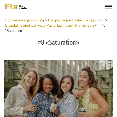
Storitve urejanja fotografij
>
Brezplačne prednastavitve Lightroom
>
Brezplačne prednastavitve Pastel Lightroom> Prenesi zdaj▼
>
#8
"Saturation"
#8 «Saturation»