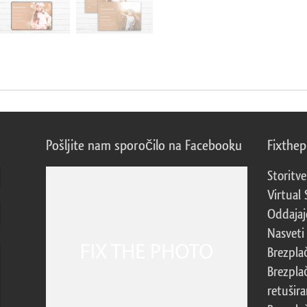
Pošljite nam sporočilo na Facebooku
Fixthe
Storitve
Virtual 
Oddajajo
Nasveti 
Brezpla
Brezpla
retušira