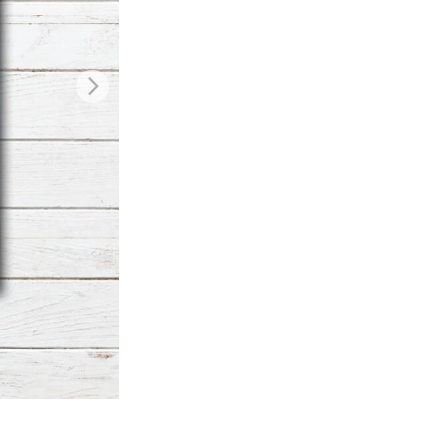
je AI
Video Editing Services