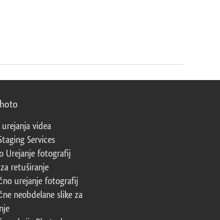
photo
 urejanja videa
Staging Services
 Urejanje fotografij
za retuširanje
čno urejanje fotografij
čne neobdelane slike za
nje