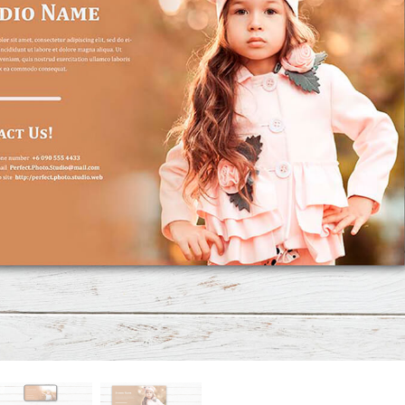
 fotografij izdelka
Urejanje fotografij nakita
Podatki za usposabljan