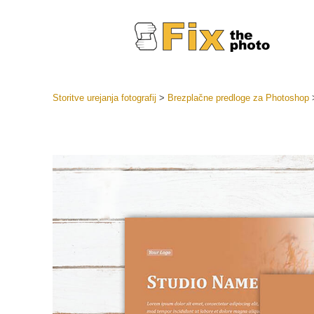
Storitve urejanja fotografij
>
Brezplačne predloge za Photoshop
Prednasta
Zbirke pr
Retuš
Prednasta
ponudbe
Mobilne p
Urejanje 