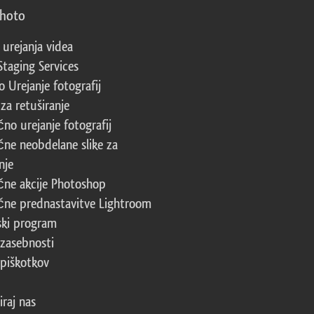
photo
 urejanja videa
Staging Services
 Urejanje fotografij
za retuširanje
čno urejanje fotografij
čne neobdelane slike za
nje
čne akcije Photoshop
čne prednastavitve Lightroom
ski program
 zasebnosti
 piškotkov
iraj nas