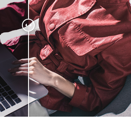
 fotografij izdelka
Urejanje fotografij nakita
Podatki za usposabljan