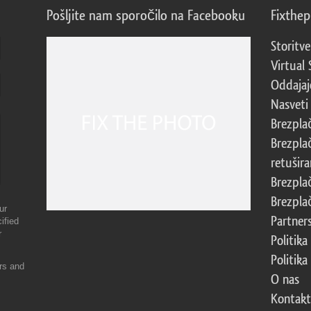
Pošljite nam sporočilo na Facebooku
Fixthe
Storitve
Virtual 
Oddajajo
Nasveti 
Brezpla
Brezpla
retušira
Brezpla
Brezpla
ur
Partner
ified
r
Politika
Politika
ers and
O nas
Kontakt