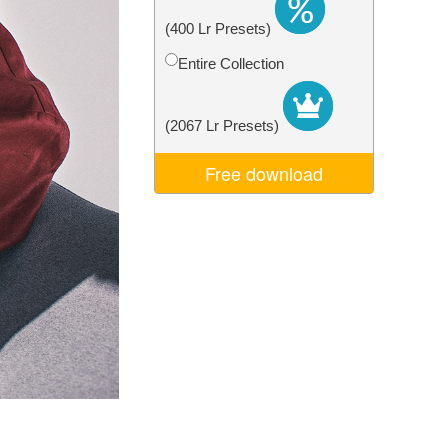
je AI
Video Editing Services
(400 Lr Presets)
Entire Collection
(2067 Lr Presets)
Free download