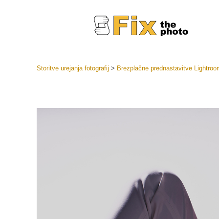
Storitve urejanja fotografij
>
Brezplačne prednastavitve Lightroo
Prednasta
Zbirke pr
Retuš
Prednasta
ponudbe
Mobilne p
Urejanje 