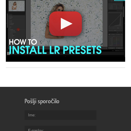
Pošlji sporočilo
Ime
E-naslov