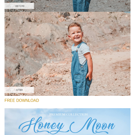
Please select
Free Instagram Preset #20
Honey Moon
(30 Lr Presets)
Wedding Collection
(400 Lr Presets)
Must-Have Collection
FREE DOWNLOAD
(1432 Lr Presets)
Free download