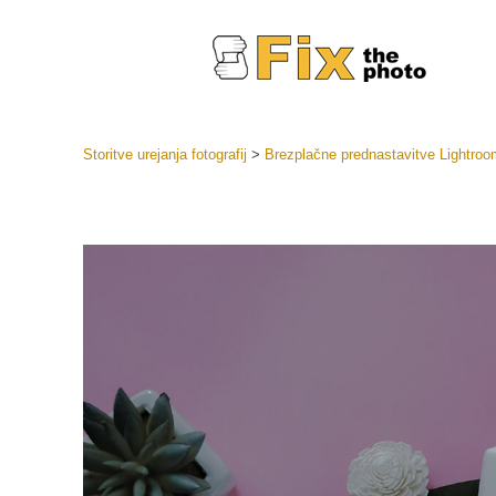
Storitve urejanja fotografij
>
Brezplačne prednastavitve Lightroo
Prednasta
Zbirke pr
Retuš
Prednasta
ponudbe
Mobilne p
Urejanje 