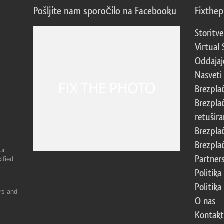
Pošljite nam sporočilo na Facebooku
Fixthe
Storitve
Virtual 
Oddajajo
Nasveti 
Brezpla
Brezpla
retušira
Brezpla
Brezpla
ur
Partner
ified
r
Politika
Politika
ers and
O nas
Kontakt