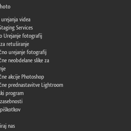
photo
 urejanja videa
Staging Services
 Urejanje fotografij
za retuširanje
čno urejanje fotografij
čne neobdelane slike za
nje
čne akcije Photoshop
čne prednastavitve Lightroom
ski program
 zasebnosti
 piškotkov
iraj nas