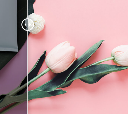
 fotografij izdelka
Urejanje fotografij nakita
Podatki za usposabljan