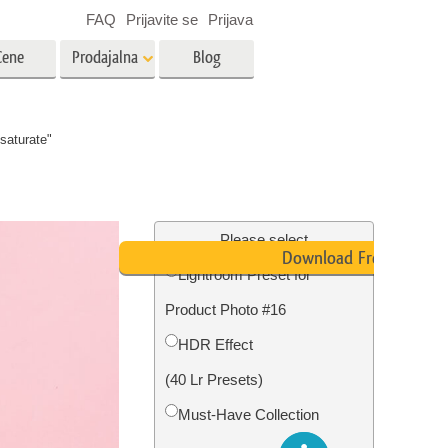
FAQ
Prijavite se
Prijava
Cene
Prodajalna
Blog
es
Video
saturate"
LUT-ji za urejanje videa
Profesionalni video prekrivni
rojenčka
Urejanje fotografij nepremičnin
elementi
Please select
Download Free
Lightroom Preset for
avo
Product Photo #16
fijami
Obnova fotografij
HDR Effect
(40 Lr Presets)
Must-Have Collection