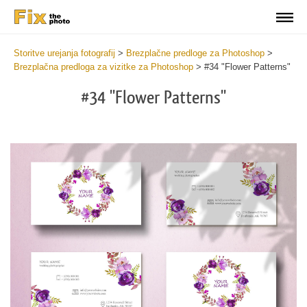
Storitve urejanja fotografij
>
Brezplačne predloge za Photoshop
>
Brezplačna predloga za vizitke za Photoshop
>
#34 "Flower Patterns"
#34 "Flower Patterns"
Do
Fr
Bu
Ca