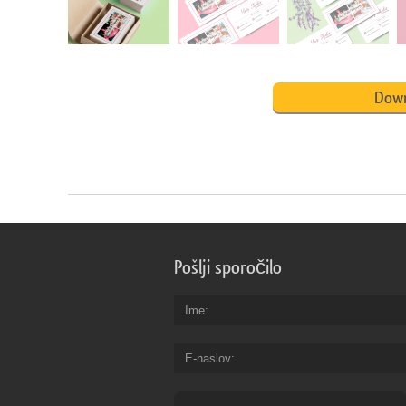
Down
Pošlji sporočilo
Ime
E-naslov