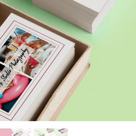
 fotografij izdelka
Urejanje fotografij nakita
Podatki za usposabljan