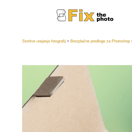
Storitve urejanja fotografij
>
Brezplačne predloge za Photoshop
Prednasta
Zbirke pr
Retuš
Prednasta
ponudbe
Mobilne p
Urejanje 