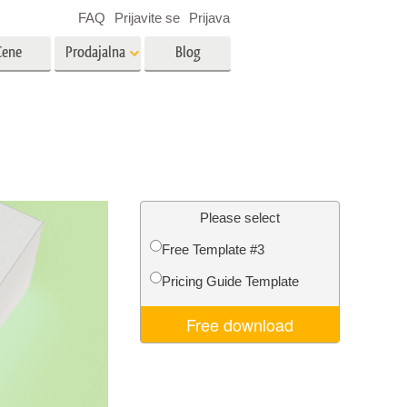
FAQ
Prijavite se
Prijava
Cene
Prodajalna
Blog
es
Video
LUT-ji za urejanje videa
Profesionalni video prekrivni
rojenčka
Urejanje fotografij nepremičnin
elementi
Please select
Free Template #3
avo
Pricing Guide Template
fijami
Obnova fotografij
Free download