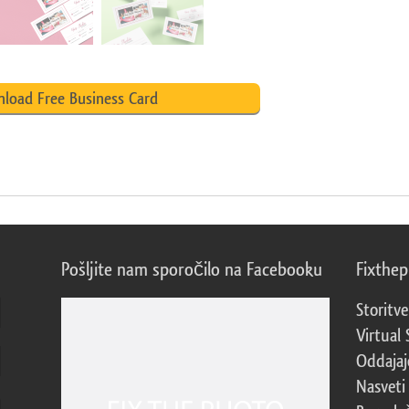
load Free Business Card
Pošljite nam sporočilo na Facebooku
Fixthe
Storitve
Virtual 
Oddajajo
Nasveti 