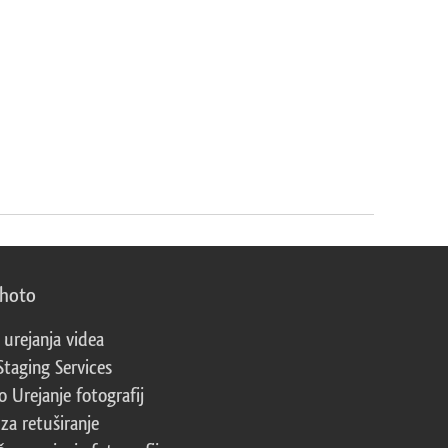
photo
 urejanja videa
Staging Services
 Urejanje fotografij
za retuširanje