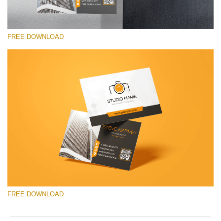
FREE DOWNLOAD
Please select
Free Template #17
Pricing Guide Template
Free download
FREE DOWNLOAD