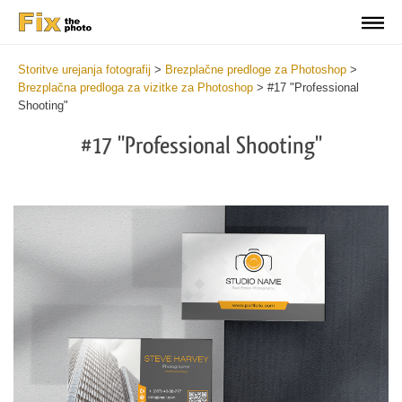
Storitve urejanja fotografij
>
Brezplačne predloge za Photoshop
>
Brezplačna predloga za vizitke za Photoshop
>
#17 "Professional
Shooting"
#17 "Professional Shooting"
Do
Fr
Bu
Ca