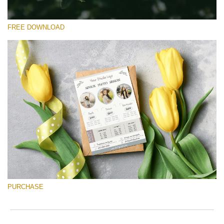
FREE DOWNLOAD
Please select
Free Font #32
Senior Price List
Free download
PURCHASE