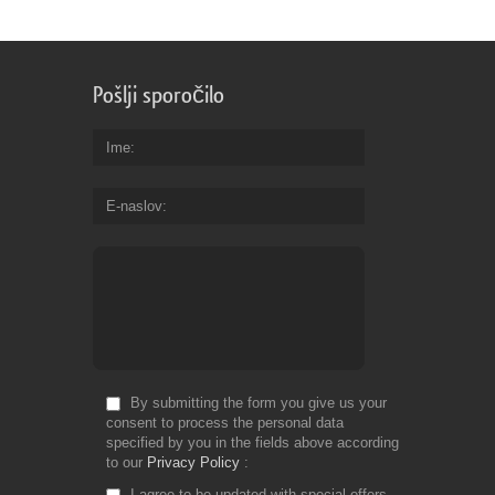
Pošlji sporočilo
Ime
E-naslov
By submitting the form you give us your
consent to process the personal data
specified by you in the fields above according
to our
Privacy Policy
I agree to be updated with special offers