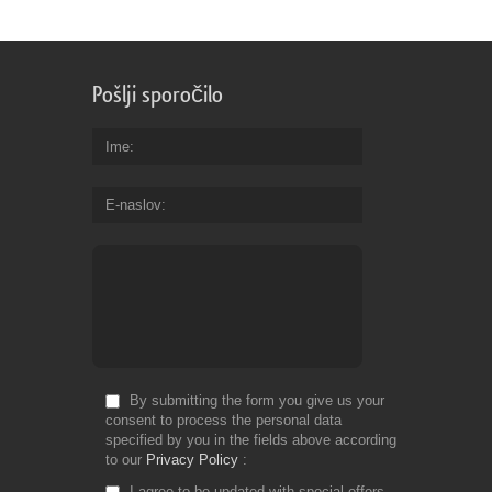
Pošlji sporočilo
Ime
E-naslov
By submitting the form you give us your
consent to process the personal data
specified by you in the fields above according
to our
Privacy Policy
I agree to be updated with special offers