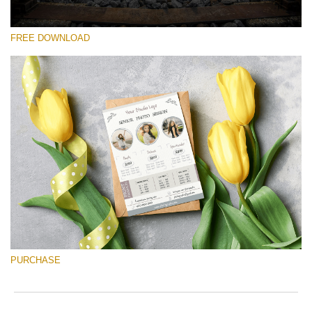
FREE DOWNLOAD
Please select
Free Font #18
Senior Price List
Free download
PURCHASE