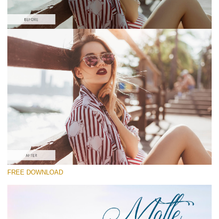
Please select
Free Matte Preset #4
Matte Dream
(70 Lr Presets)
Matte Complete
(130 Lr Presets)
Must-Have Collection
FREE DOWNLOAD
Free download