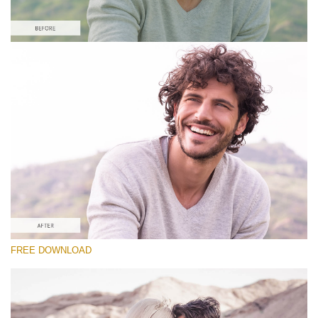
Please select
#10 Preset Vintage Lightroom
Vintage Love
(60 Lr Presets)
Matte Complete
(130 Lr Presets)
Entire Collection
FREE DOWNLOAD
(2067 Lr Presets)
Free download