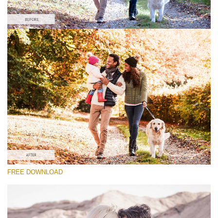
Please select
Lightroom Fall Preset #24
Vintage Love
(60 Lr Presets)
Wedding Collection
(400 Lr Presets)
Entire Collection
FREE DOWNLOAD
(2067 Lr Presets)
Free download