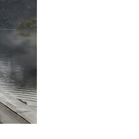
je AI
Video Editing Services