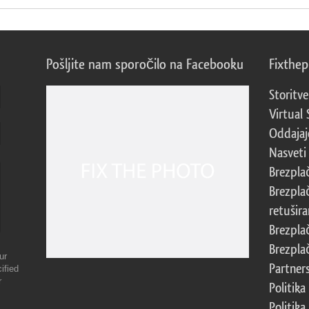
Pošljite nam sporočilo na Facebooku
Fixthe
Storitve
Virtual 
Oddajajo
Nasveti 
Brezpla
Brezpla
retušira
Brezpla
Brezpla
ur
Partner
ified
r
Politika
Politika