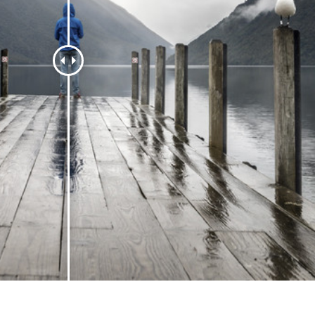
 fotografij izdelka
Urejanje fotografij nakita
Podatki za usposabljan