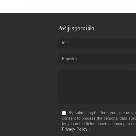
Pošlji sporočilo
Ime
E-naslov
By submitting the form you give us yo
consent to process the personal data spec
by you in the fields above according to ou
Privacy Policy