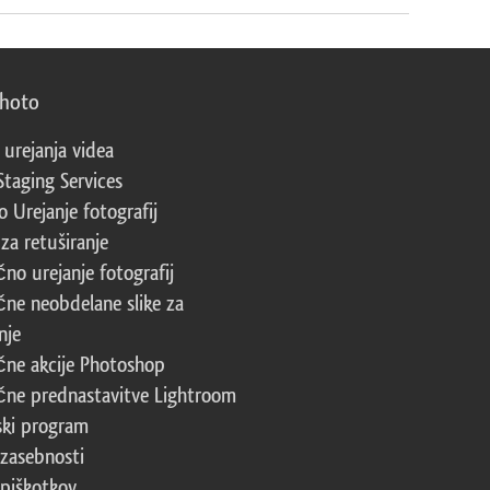
photo
 urejanja videa
Staging Services
 Urejanje fotografij
za retuširanje
čno urejanje fotografij
čne neobdelane slike za
nje
čne akcije Photoshop
čne prednastavitve Lightroom
ski program
 zasebnosti
 piškotkov