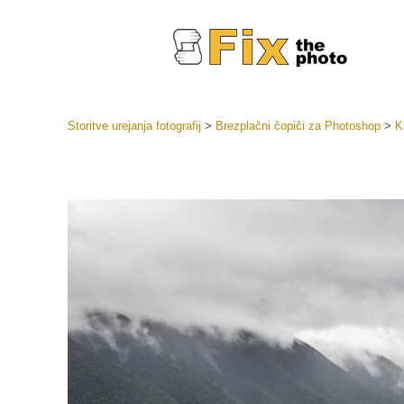
Storitve urejanja fotografij
>
Brezplačni čopiči za Photoshop
>
K
Prednasta
Zbirke pr
Retuš
Prednasta
ponudbe
Mobilne p
Urejanje 