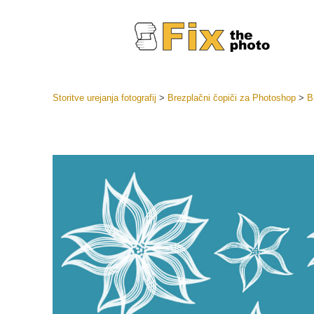
Storitve urejanja fotografij
>
Brezplačni čopiči za Photoshop
>
B
Prednasta
Zbirke pr
Retuš
Prednasta
ponudbe
Mobilne p
Urejanje 