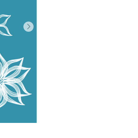
je AI
Video Editing Services