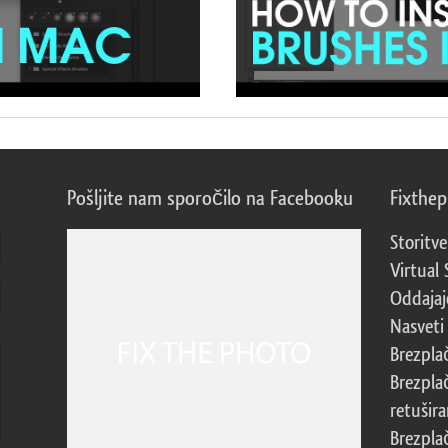
Pošljite nam sporočilo na Facebooku
Fixthe
Storitve
Virtual 
Oddajajo
Nasveti 
Brezpla
Brezpla
retušira
Brezpla