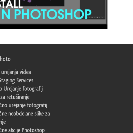
photo
 urejanja videa
Staging Services
 Urejanje fotografij
za retuširanje
čno urejanje fotografij
čne neobdelane slike za
nje
čne akcije Photoshop