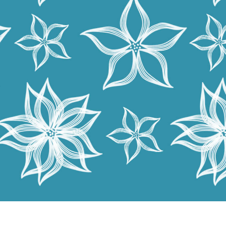
 fotografij izdelka
Urejanje fotografij nakita
Podatki za usposabljan