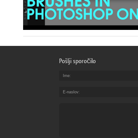
Pošlji sporočilo
Ime
E-naslov