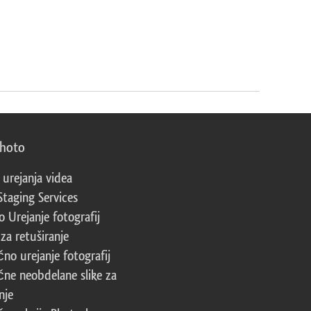
photo
 urejanja videa
Staging Services
 Urejanje fotografij
za retuširanje
čno urejanje fotografij
čne neobdelane slike za
nje