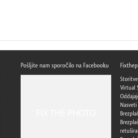
Pošljite nam sporočilo na Facebooku
Fixthe
Storitve
Virtual 
Oddajajo
Nasveti 
Brezpla
Brezpla
retušira