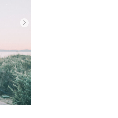
je AI
Video Editing Services