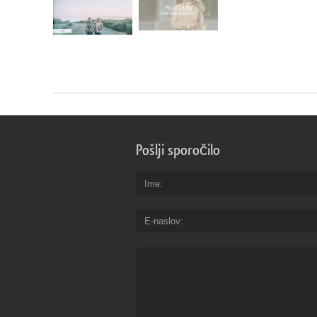
Pošlji sporočilo
Ime
E-naslov