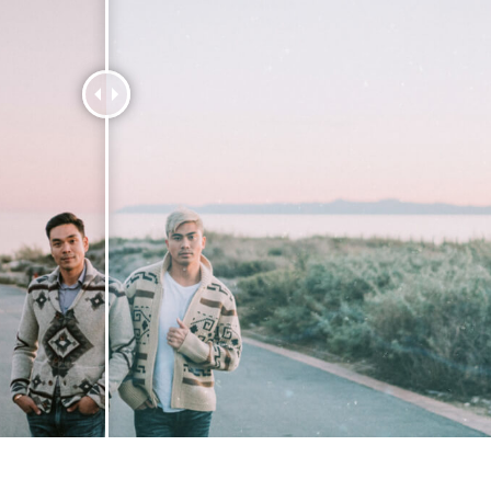
 fotografij izdelka
Urejanje fotografij nakita
Podatki za usposabljan