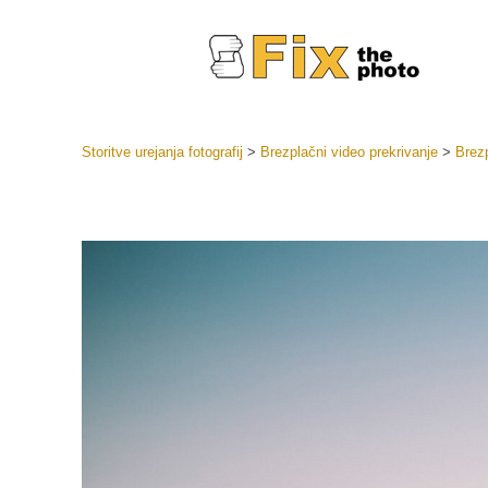
Storitve urejanja fotografij
>
Brezplačni video prekrivanje
>
Brezp
Prednasta
Zbirke pr
Retuš
Prednasta
ponudbe
Mobilne p
Urejanje 