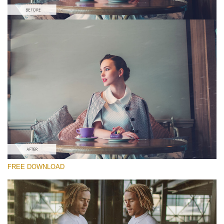
Please select
Free Video Overlay #2
Film Effect
Free download
FREE DOWNLOAD