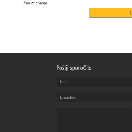
free of charge.
D
Pošlji sporočilo
Ime
E-naslov