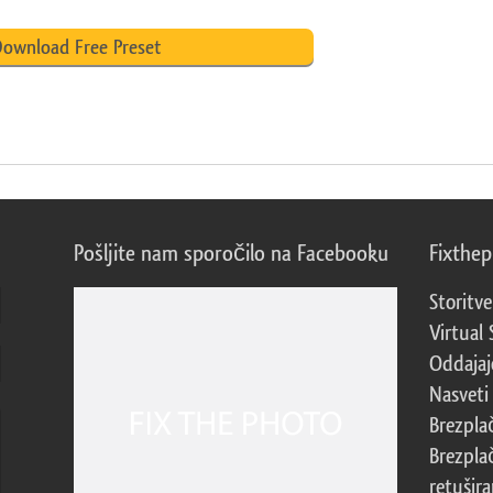
ownload Free Preset
Pošljite nam sporočilo na Facebooku
Fixthe
Storitve
Virtual 
Oddajajo
Nasveti 
Brezpla
Brezpla
retušira