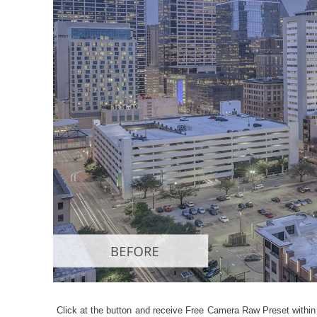
Urejanje
Click at the button and receive Free Camera Raw Preset within 