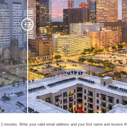
 fotografij izdelka
Urejanje fotografij nakita
Podatki za usposabljan
2 minutes. Write your valid email address and your first name and receive the