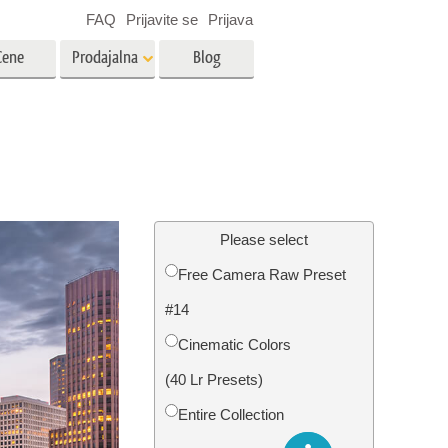
FAQ
Prijavite se
Prijava
Cene
Prodajalna
Blog
es
Video
LUT-ji za urejanje videa
Profesionalni video prekrivni
rojenčka
Urejanje fotografij nepremičnin
elementi
Please select
Free Camera Raw Preset
avo
#14
fijami
Obnova fotografij
Cinematic Colors
(40 Lr Presets)
Entire Collection