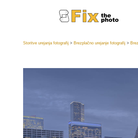
Storitve urejanja fotografij
>
Brezplačno urejanje fotografij
>
Bre
Prednasta
Zbirke pr
Retuš
Prednasta
ponudbe
Mobilne p
Urejanje 