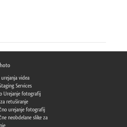
photo
 urejanja videa
Staging Services
 Urejanje fotografij
za retuširanje
čno urejanje fotografij
čne neobdelane slike za
nje