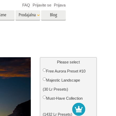
FAQ
Prijavite se
Prijava
Cene
Prodajalna
Blog
es
Video
LUT-ji za urejanje videa
Profesionalni video prekrivni
rojenčka
Urejanje fotografij nepremičnin
elementi
Please select
Free Aurora Preset #10
avo
Majestic Landscape
fijami
Obnova fotografij
(30 Lr Presets)
Must-Have Collection
(1432 Lr Presets)