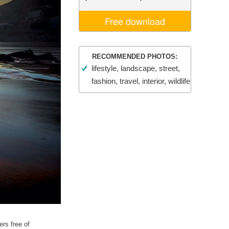
je AI
Video Editing Services
Free download
RECOMMENDED PHOTOS:
lifestyle, landscape, street,
fashion, travel, interior, wildlife
ers free of