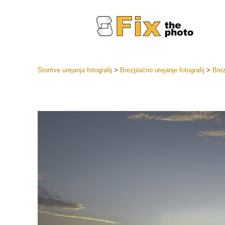
Storitve urejanja fotografij
>
Brezplačno urejanje fotografij
>
Brez
Prednasta
Zbirke pr
Retuš
Prednasta
ponudbe
Mobilne p
Urejanje 