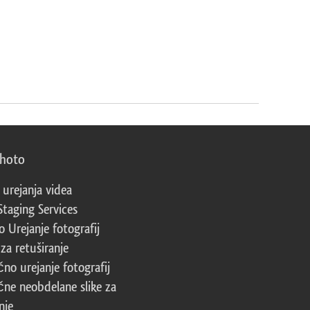
photo
 urejanja videa
Staging Services
 Urejanje fotografij
za retuširanje
čno urejanje fotografij
čne neobdelane slike za
nje