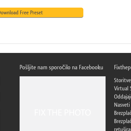
ownload Free Preset
Pošljite nam sporočilo na Facebooku
Fixthe
Storitve
Virtual 
Oddajajo
Nasveti 
Brezpla
Brezpla
retušira