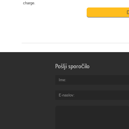
charge.
D
Pošlji sporočilo
Ime
E-naslov