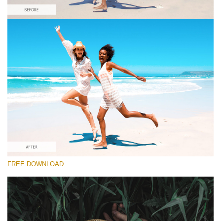
Выберите Вариант
Orange&Teal Lightroom Preset #8
Dark Film
(25 Lr Presets)
Luxe Wedding
(230 Lr Presets)
Must-Have Collection
FREE DOWNLOAD
(1432 Lr Presets)
Скачать Бесплатно