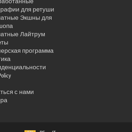
работанные
рафии для ретуши
латные Экшны для
шопа
латные Лайтрум
еты
ерская программа
тика
иденциальности
Policy
ться с нами
ера