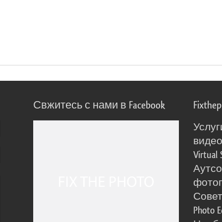
Свжитесь с нами в Facebook
Fixthe
Услуг
виде
Virtual 
Аутсо
фото
Сове
Photo E