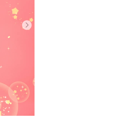
ения
Video Editing Services