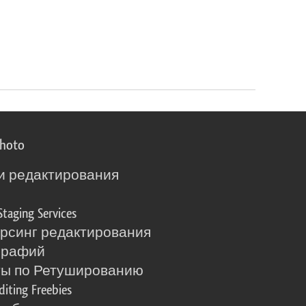
photo
и редактирования
о
Staging Services
рсинг редактирования
графий
ты по Ретушированию
diting Freebies