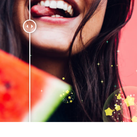
исы ретуши
Ретушь ювелирных
Данные для обуч
товаров
изделий
ИИ