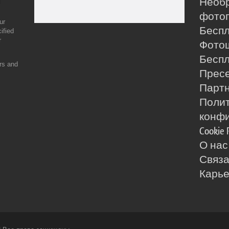
Необ
фотог
ur
Бесп
ified
r
Фото
Бесп
ers and
Прес
Партн
Поли
конф
Cookie 
О нас
Связа
Карь