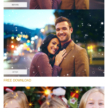
Выберите Вариант
Free Sparkle Overlay #1
Sparkle Effect
Скачать Бесплатно
FREE DOWNLOAD