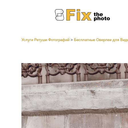
Услуги Ретуши Фотографий
>
Бесплатные Оверлеи для Вид
Пресеты
Все ко
Услуги р
пресето
Пресет
предл
Мобил
коллек
Ретушь 