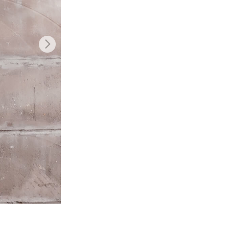
ения
Video Editing Services