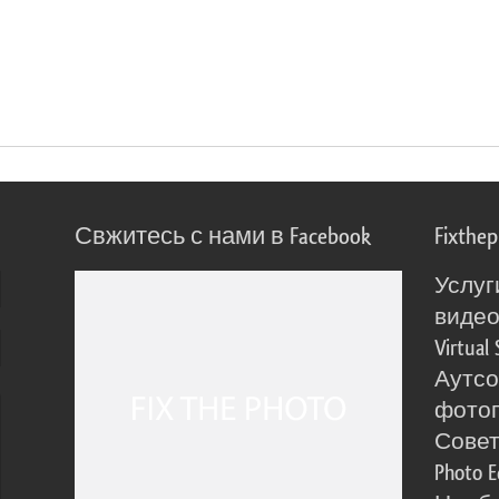
Свжитесь с нами в Facebook
Fixthe
Услуг
виде
Virtual 
Аутсо
фото
Сове
Photo E