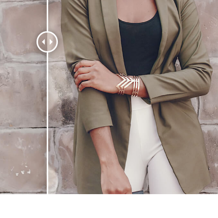
исы ретуши
Ретушь ювелирных
Данные для обуч
товаров
изделий
ИИ