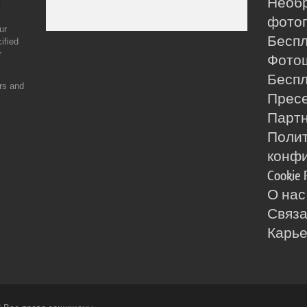
Необ
фотог
ur
Бесп
ified
r
Фото
Бесп
ers and
Прес
Партн
Поли
конф
Cookie 
О нас
Связа
Карь