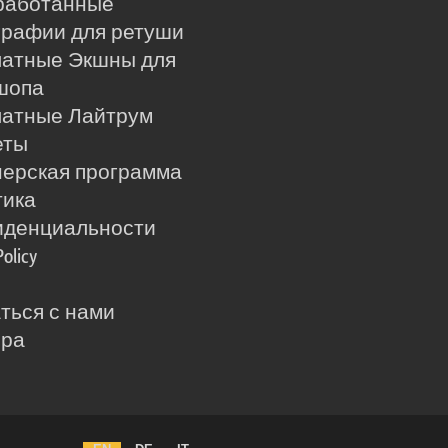
работанные
рафии для ретуши
латные Экшны для
шопа
латные Лайтрум
еты
ерская программа
тика
иденциальности
Policy
ться с нами
ера