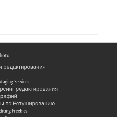
photo
и редактирования
о
Staging Services
рсинг редактирования
графий
ты по Ретушированию
diting Freebies