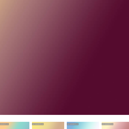
исы ретуши
Ретушь ювелирных
Данные для обуч
товаров
изделий
ИИ