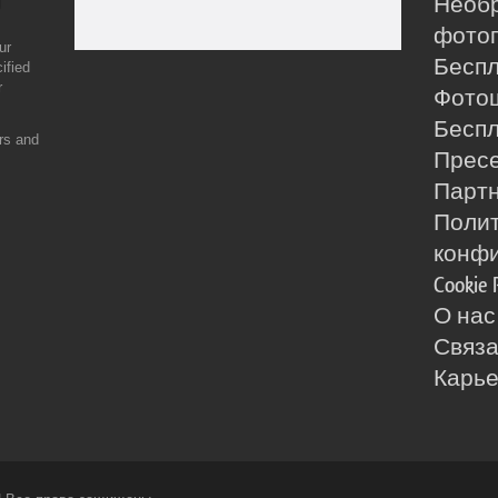
Необ
фотог
ur
Бесп
ified
r
Фото
Бесп
ers and
Прес
Партн
Поли
конф
Cookie 
О нас
Связа
Карь