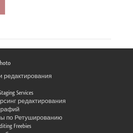
photo
и редактирования
о
Staging Services
рсинг редактирования
графий
ты по Ретушированию
diting Freebies