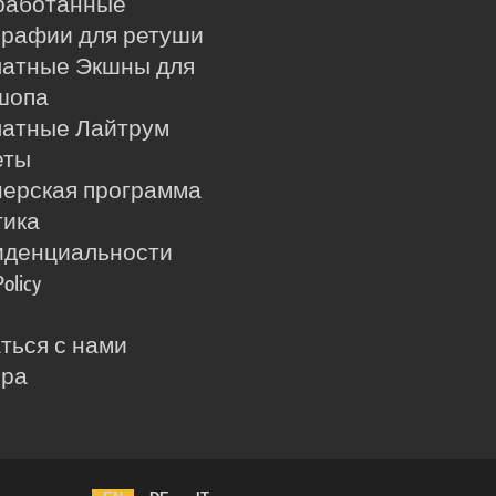
работанные
рафии для ретуши
латные Экшны для
шопа
латные Лайтрум
еты
ерская программа
тика
иденциальности
Policy
ться с нами
ера