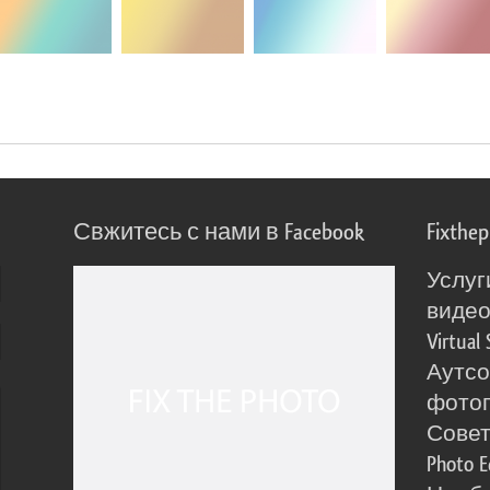
Свжитесь с нами в Facebook
Fixthe
Услуг
виде
Virtual 
Аутсо
фото
Сове
Photo E