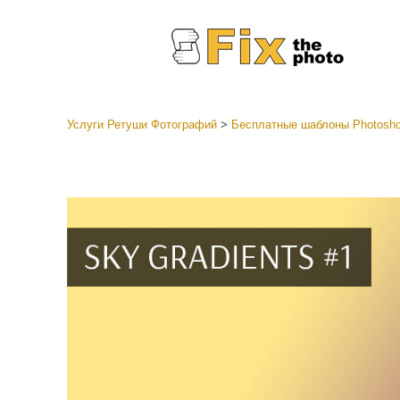
Услуги Ретуши Фотографий
>
Бесплатные шаблоны Photosh
Пресеты
Все ко
Услуги р
пресето
Пресет
предл
Мобил
коллек
Ретушь 