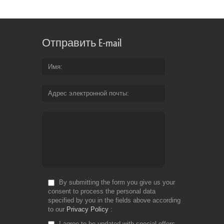
Отправить E-mail
Имя
Адрес электронной почты
By submitting the form you give us your
consent to process the personal data
specified by you in the fields above according
to our
Privacy Policy
I agree to be updated with special offers