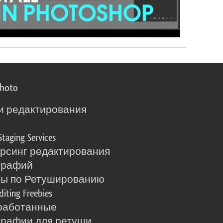
photo
и редактирования
о
Staging Services
рсинг редактирования
графий
ты по Ретушированию
diting Freebies
работанные
рафии для ретуши