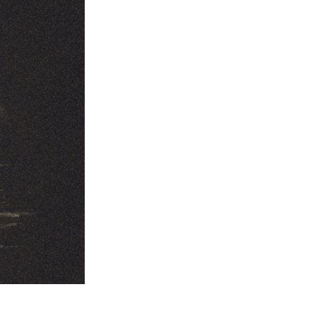
ения
Video Editing Services