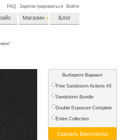
FAQ
Зарегистрироваться
Войти
райс
Магазин
Блог
es
Video
otion"
Профессиональные
LUTs
ши
Ретушь Фото
Видео Оверлейсы
о
Недвижимости
Выберите Вариант
Free Sandstorm Actions #3
на
Sandstorm Bundle
отки
Реставрация
Double Exposure Complete
й
фотографий
Entire Collection
Скачать Бесплатно