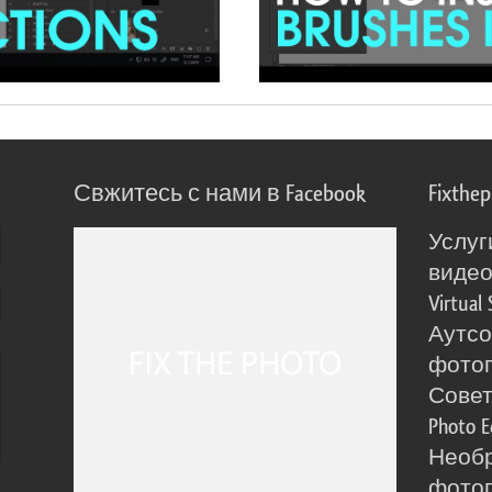
Свжитесь с нами в Facebook
Fixthe
Услуг
виде
Virtual 
Аутсо
фото
Сове
Photo E
Необ
фотог