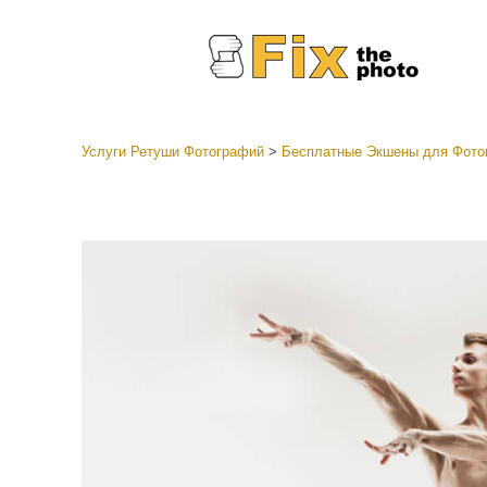
Услуги Ретуши Фотографий
>
Бесплатные Экшены для Фото
Пресеты
Все ко
Услуги р
пресето
Пресет
предл
Мобил
коллек
Ретушь 