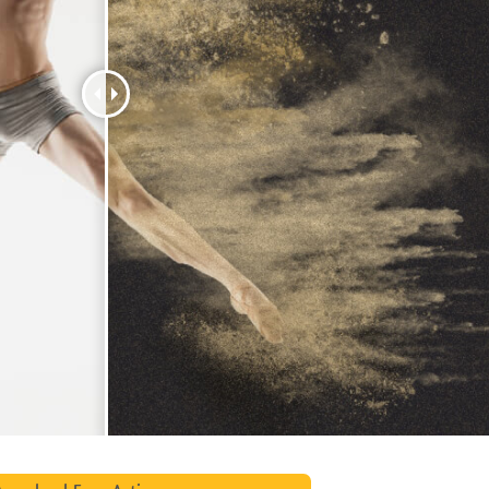
исы ретуши
Ретушь ювелирных
Данные для обуч
товаров
изделий
ИИ