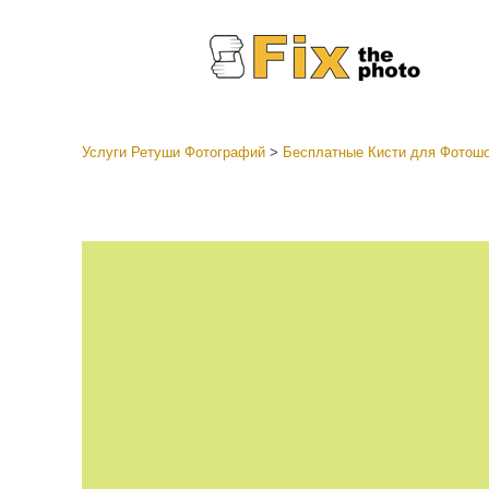
Услуги Ретуши Фотографий
>
Бесплатные Кисти для Фотош
Пресеты
Все ко
Услуги р
пресето
Пресет
предл
Мобил
коллек
Ретушь 