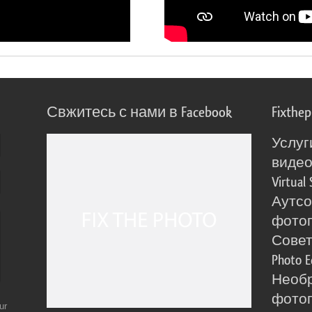
Свжитесь с нами в Facebook
Fixthe
Услуг
виде
Virtual 
Аутсо
фото
Сове
Photo E
Необ
фотог
ur