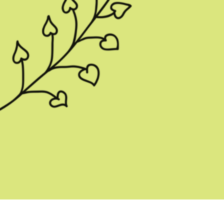
исы ретуши
Ретушь ювелирных
Данные для обуч
товаров
изделий
ИИ