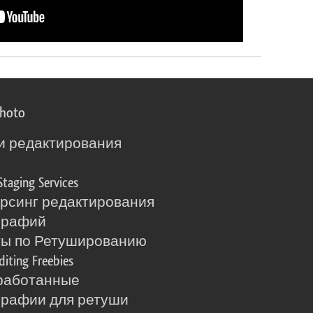
photo
и редактирования
о
Staging Services
рсинг редактирования
графий
ты по Ретушированию
diting Freebies
работанные
рафии для ретуши