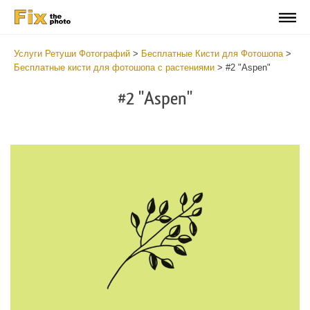
Услуги Ретуши Фотографий
>
Бесплатные Кисти для Фотошопа
>
Бесплатные кисти для фотошопа с растениями
>
#2 "Aspen"
#2 "Aspen"
C
li
S
at
y
the
f
but
t
an
a
rec
b
Fr
t
wit
P
2
P
min
B
Wri
b
you
m
val
b