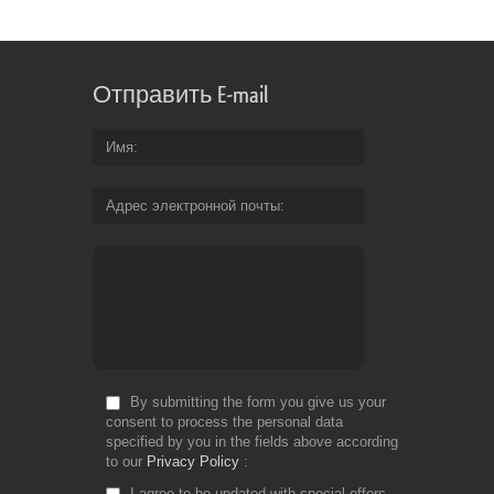
Отправить E-mail
Имя
Адрес электронной почты
By submitting the form you give us your
consent to process the personal data
specified by you in the fields above according
to our
Privacy Policy
I agree to be updated with special offers