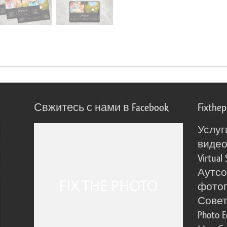
Свжитесь с нами в Facebook
Fixthe
Услуг
виде
Virtual 
Аутсо
фото
Сове
Photo E