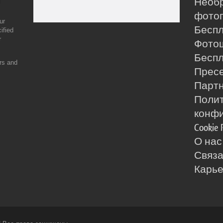
Необ
фотог
ur
Бесп
ified
r
Фото
Бесп
ers and
Прес
Партн
Поли
конф
Cookie 
О нас
Связа
Карь