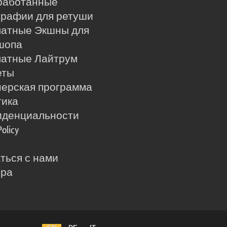
работанные
рафии для ретуши
латные Экшны для
шопа
латные Лайтрум
еты
ерская программа
тика
иденциальности
Policy
ться с нами
ера