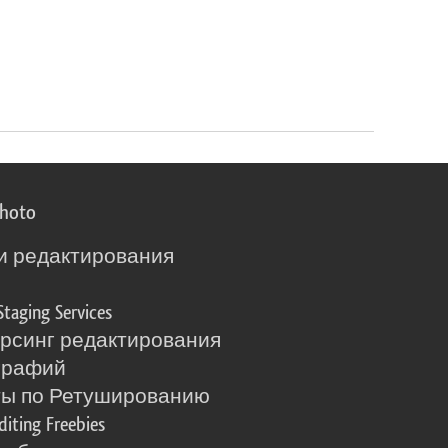
photo
и редактирования
о
Staging Services
рсинг редактирования
графий
ты по Ретушированию
diting Freebies