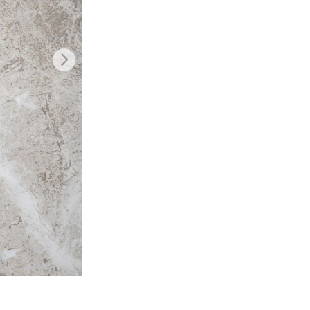
ения
Video Editing Services