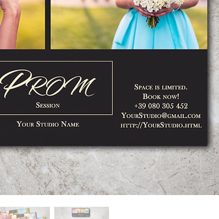
исы ретуши
Ретушь ювелирных
Данные для обуч
товаров
изделий
ИИ