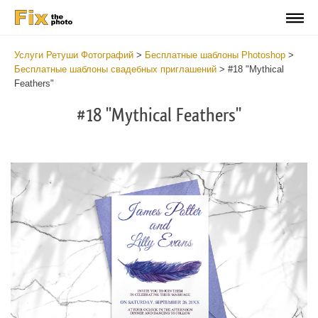
Услуги Ретуши Фотографий
>
Бесплатные шаблоны Photoshop
>
Бесплатные шаблоны свадебных приглашений
>
#18 "Mythical
Feathers"
#18 "Mythical Feathers"
Cli
C
at
a
the
t
but
b
an
a
rec
p
Fre
t
We
fu
Inv
c
-
W
Myt
I
Fea
-