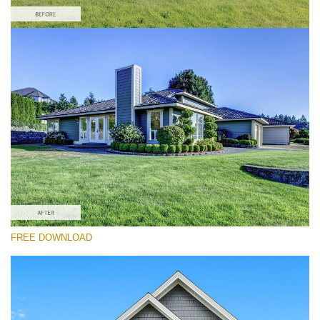
Выберите Вариант
Real Estate Lightroom Preset #5
Exterior Real Estate
(40 Lr Presets)
Real Estate Collection
(120 Lr Presets)
Must-Have Collection
FREE DOWNLOAD
(1432 Lr Presets)
Скачать Бесплатно