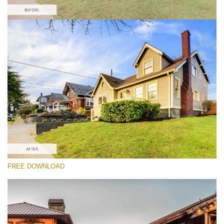
Выберите Вариант
Real Estate HDR Preset #3
HDR Real Estate
(40 Lr Presets)
Real Estate Collection
(120 Lr Presets)
Must-Have Collection
FREE DOWNLOAD
(1432 Lr Presets)
Скачать Бесплатно