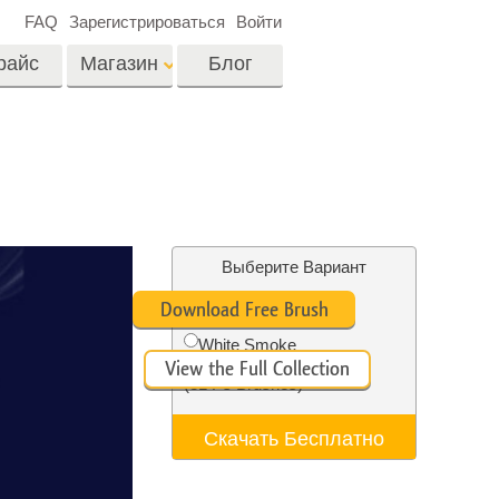
FAQ
Зарегистрироваться
Войти
райс
Магазин
Блог
es
Video
Профессиональные
LUTs
ши
Ретушь Фото
Видео Оверлейсы
о
Недвижимости
Выберите Вариант
Free Ps Brush #5
на
Download Free Brush
White Smoke
View the Full Collection
отки
Реставрация
(31 Ps Brushes)
й
фотографий
Скачать Бесплатно