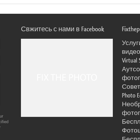
Свжитесь с нами в Facebook
Fixthe
Услуг
виде
Virtual 
Аутсо
фото
Сове
Photo E
Необ
фотог
ur
Бесп
ified
r
Фото
Бесп