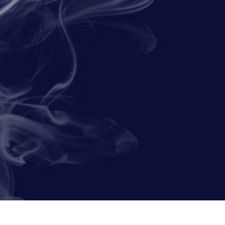
исы ретуши
Ретушь ювелирных
Данные для обуч
товаров
изделий
ИИ