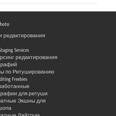
photo
и редактирования
о
Staging Services
рсинг редактирования
графий
ты по Ретушированию
diting Freebies
работанные
рафии для ретуши
латные Экшны для
шопа
латные Лайтрум