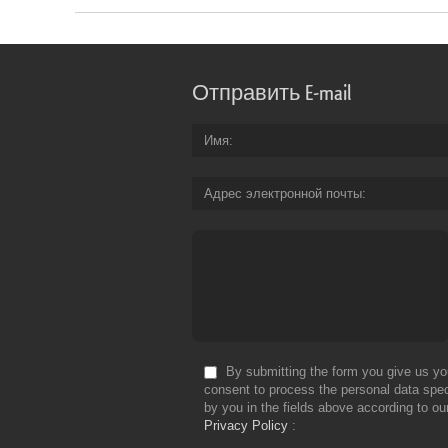
Отправить E-mail
Имя
Адрес электронной почты
By submitting the form you give us yo
consent to process the personal data spec
by you in the fields above according to ou
Privacy Policy