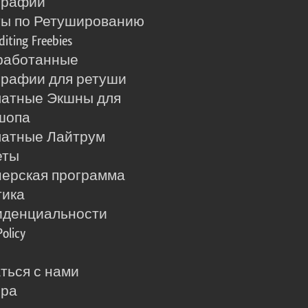
графий
ты по Ретушированию
diting Freebies
работанные
рафии для ретуши
латные Экшны для
шопа
латные Лайтрум
еты
ерская программа
тика
иденциальности
Policy
ться с нами
ера