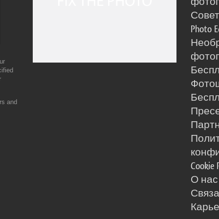
фото
Сове
Photo E
Необ
фотог
ur
Бесп
ified
r
Фото
Бесп
ers and
Прес
Партн
Поли
конф
Cookie 
О нас
Связа
Карь