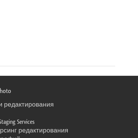
photo
и редактирования
о
Staging Services
рсинг редактирования