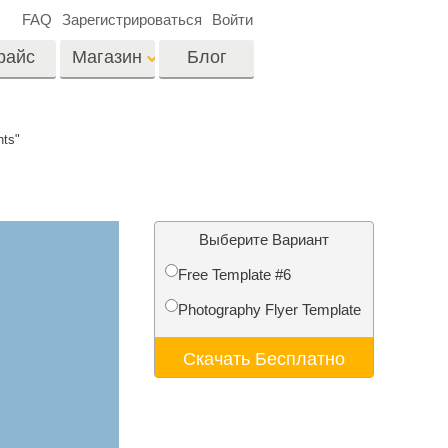
FAQ
Зарегистрироваться
Войти
райс
Магазин
Блог
es
Video
ts"
Профессиональные
LUTs
ши
Ретушь Фото
Видео Оверлейсы
о
Недвижимости
Выберите Вариант
Free Template #6
на
Photography Flyer Template
отки
Реставрация
Скачать Бесплатно
й
фотографий