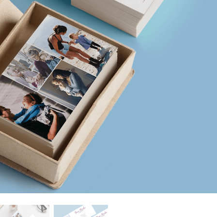
исы ретуши
Ретушь ювелирных
Данные для обуч
товаров
изделий
ИИ