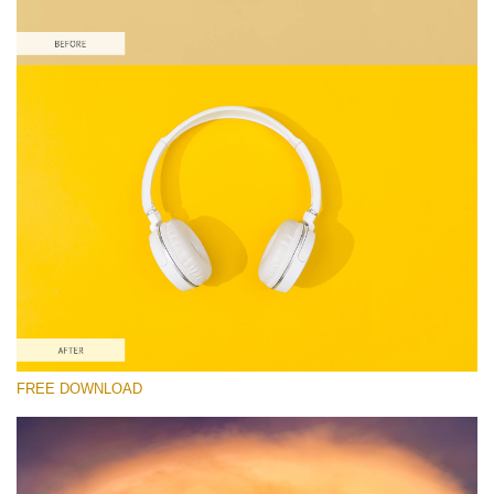
Выберите Вариант
Free Product Action #6
Colorful Landscape
Portrait Complete
Entire Collection
Скачать Бесплатно
FREE DOWNLOAD