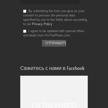
Te
By submitting the form you give us your
consent to process the personal data
specified by you in the fields above according
to our
Privacy Policy
I agree to be updated with special offers
and deals from FixThePhoto.com
Свжитесь с нами в Facebook