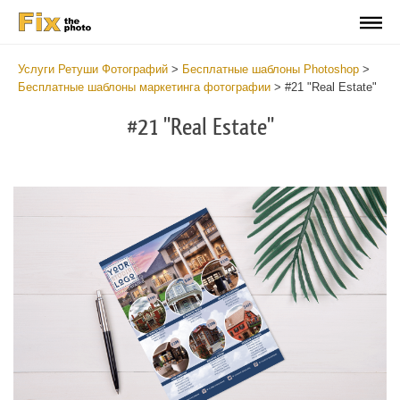
Услуги Ретуши Фотографий
>
Бесплатные шаблоны Photoshop
>
Бесплатные шаблоны маркетинга фотографии
>
#21 "Real Estate"
#21 "Real Estate"
Cl
at
th
bu
an
re
Ph
Pr
Te
-
Re
Es
2