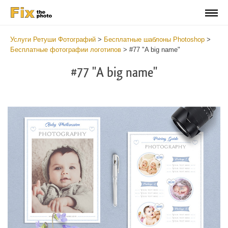
Услуги Ретуши Фотографий
>
Бесплатные шаблоны Photoshop
>
Бесплатные фотографии логотипов
>
#77 "A big name"
#77 "A big name"
Wa
Und
var
$v
in
/va
on
line
54
Wa
Try