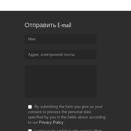
Отправить E-mail
Имя
Адрес электронной почты
By submitting the form you give us your
consent to process the personal data
specified by you in the fields above according
to our
Privacy Policy
I agree to be updated with special offers