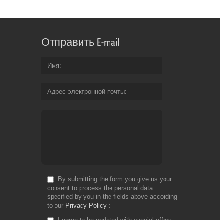
Отправить E-mail
Имя
Адрес электронной почты
By submitting the form you give us your
consent to process the personal data
specified by you in the fields above according
to our
Privacy Policy
I agree to be updated with special offers