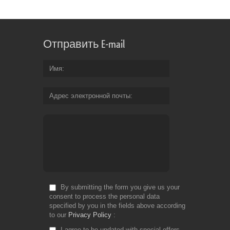
Отправить E-mail
Имя
Адрес электронной почты
By submitting the form you give us your
consent to process the personal data
specified by you in the fields above according
to our
Privacy Policy
I agree to be updated with special offers