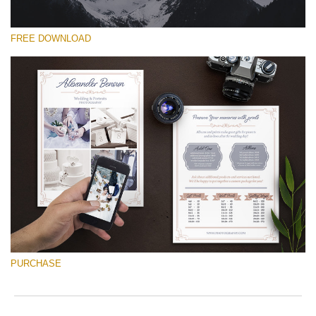
FREE DOWNLOAD
Выберите Вариант
Free Font #44
Wedding Photography Templates
Скачать Бесплатно
PURCHASE