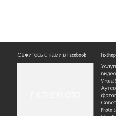
Свжитесь с нами в Facebook
Fixthe
Услуг
виде
Virtual 
Аутсо
фото
Сове
Photo E