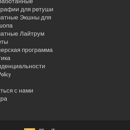
работанные
рафии для ретуши
латные Экшны для
шопа
латные Лайтрум
еты
ерская программа
тика
иденциальности
Policy
ться с нами
ера