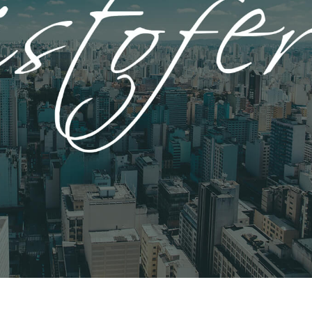
исы ретуши
Ретушь ювелирных
Данные для обуч
товаров
изделий
ИИ