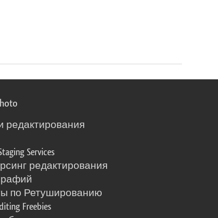
photo
и редактирования
о
Staging Services
рсинг редактирования
графий
ты по Ретушированию
diting Freebies