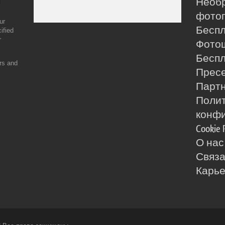
Необ
фотог
ur
Бесп
ified
r
Фото
Бесп
ers and
Прес
Партн
Поли
конф
Cookie 
О нас
Связа
Карь