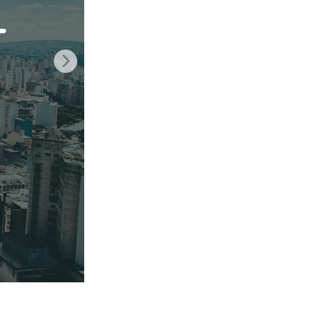
ения
Video Editing Services