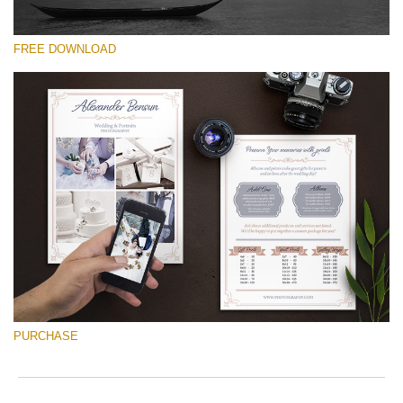
FREE DOWNLOAD
Выберите Вариант
Free Font #37
Wedding Photography Templates
Скачать Бесплатно
PURCHASE