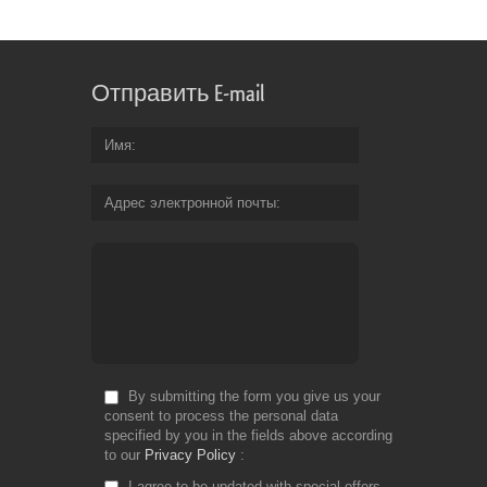
Отправить E-mail
Имя
Адрес электронной почты
By submitting the form you give us your
consent to process the personal data
specified by you in the fields above according
to our
Privacy Policy
I agree to be updated with special offers