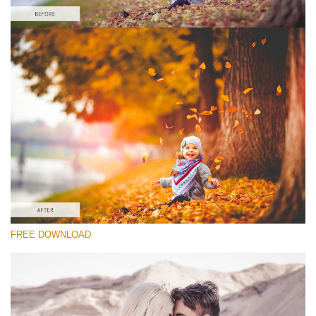
Выберите Вариант
Lightroom Fall Preset #9
Vintage Love
(60 Lr Presets)
Matte Complete
(130 Lr Presets)
Entire Collection
FREE DOWNLOAD
(2067 Lr Presets)
Скачать Бесплатно