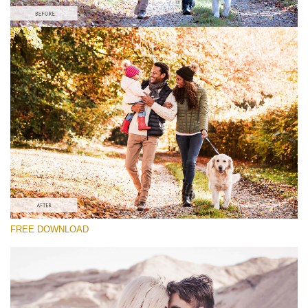
Выберите Вариант
Lightroom Fall Preset #24
Vintage Love
(60 Lr Presets)
Wedding Collection
(400 Lr Presets)
Entire Collection
FREE DOWNLOAD
(2067 Lr Presets)
Скачать Бесплатно